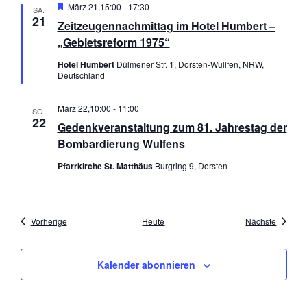
H
März 21,15:00
-
17:30
SA.
e
e
21
Zeitzeugennachmittag im Hotel Humbert –
r
v
„Gebietsreform 1975“
n
o
r
Hotel Humbert
Dülmener Str. 1, Dorsten-Wullfen, NRW,
n
g
Deutschland
e
a
h
o
März 22,10:00
-
11:00
SO.
v
b
22
Gedenkveranstaltung zum 81. Jahrestag der
e
n
i
Bombardierung Wulfens
g
Pfarrkirche St. Matthäus
Burgring 9, Dorsten
a
t
Veranstaltungen
Veranst
Vorherige
Heute
Nächste
i
o
Kalender abonnieren
n