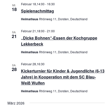
h
Februar 18,14:00
-
16:30
s
t
MI.
l
18
Spielenachmittag
a
e
t
n
Heimathaus
Rhönweg 11, Dorsten, Deutschland
l
.
a
t
Februar 21,18:00
-
21:00
l
SA.
u
21
„Dicke Bohnen“-Essen der Kochgruppe
t
n
Lekkerbeck
u
g
Heimathaus
Rhönweg 11, Dorsten, Deutschland
A
n
Februar 28,16:30
n
SA.
g
28
Kickerturnier für Kinder & Jugendliche (6-13
s
Jahre) in Kooperation mit dem SC Blau-
e
i
Weiß Wulfen
n
c
Heimathaus
Rhönweg 11, Dorsten, Deutschland
S
h
t
März 2026
u
e