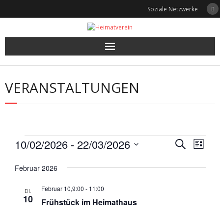
Skip
Soziale Netzwerke
to
content
VERANSTALTUNGEN
Veranstaltungen
10/02/2026
 - 
22/03/2026
V
V
S
L
u
e
D
i
e
c
a
Februar 2026
s
r
h
t
r
t
a
u
e
Februar 10,9:00
-
11:00
DI.
e
a
m
10
n
Frühstück im Heimathaus
w
n
s
ä