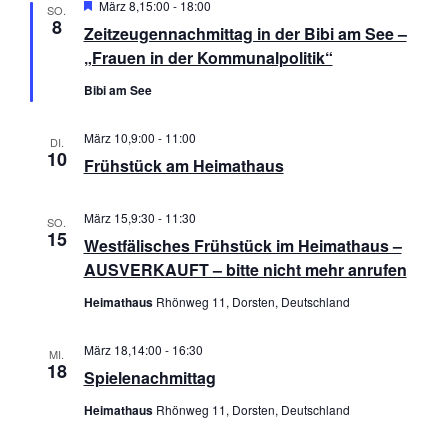
c
H
März 8,15:00
-
18:00
SO.
e
n
8
Zeitzeugennachmittag in der Bibi am See –
r
h
-
v
„Frauen in der Kommunalpolitik“
o
-
N
r
Bibi am See
g
u
a
e
h
März 10,9:00
-
11:00
v
DI.
n
o
10
Frühstück am Heimathaus
b
i
e
d
n
g
März 15,9:30
-
11:30
A
SO.
a
15
Westfälisches Frühstück im Heimathaus –
n
t
AUSVERKAUFT – bitte nicht mehr anrufen
s
i
Heimathaus
Rhönweg 11, Dorsten, Deutschland
o
i
März 18,14:00
-
16:30
n
MI.
c
18
Spielenachmittag
h
Heimathaus
Rhönweg 11, Dorsten, Deutschland
t