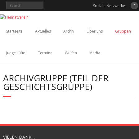
Skip
Soziale Netzwerke
to
content
Startseite
Aktuelles
Archiv
Über uns
Gruppen
Junge Lüüd
Termine
Wulfen
Media
ARCHIVGRUPPE (TEIL DER
GESCHICHTSGRUPPE)
VIELEN DANK…