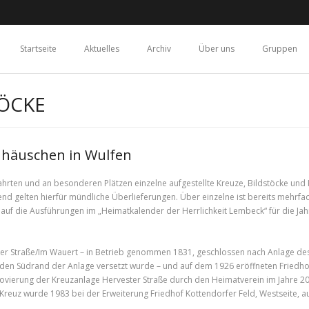
Startseite
Aktuelles
Archiv
Über uns
Gruppen
ÖCKE
nhäuschen in Wulfen
rten und an besonderen Plätzen einzelne aufgestellte Kreuze, Bildstöcke und 
end gelten hierfür mündliche Überlieferungen. Über einzelne ist bereits mehrfa
 auf die Ausführungen im „Heimatkalender der Herrlichkeit Lembeck“ für die Ja
ter Straße/Im Wauert – in Betrieb genommen 1831, geschlossen nach Anlage d
 den Südrand der Anlage versetzt wurde – und auf dem 1926 eröffneten Friedhof
ovierung der Kreuzanlage Hervester Straße durch den Heimatverein im Jahre 2003
es Kreuz wurde 1983 bei der Erweiterung Friedhof Kottendorfer Feld, Westseite, au