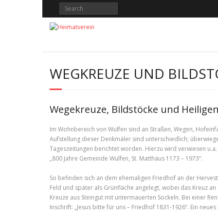
Skip
to
content
WEGKREUZE UND BILDST
Wegekreuze, Bildstöcke und Heilige
Im Wohnbereich von Wulfen sind an Straßen, Wegen, Hofeinfah
Aufstellung dieser Denkmäler sind unterschiedlich; überwieg
Tageszeitungen berichtet worden. Hierzu wird verwiesen u.a.
„800 Jahre Gemeinde Wulfen, St. Matthäus 1173 – 1973“.
So befinden sich an dem ehemaligen Friedhof an der Herves
Feld und später als Grünfläche angelegt, wobei das Kreuz an
Kreuze aus Steingut mit untermauerten Sockeln. Bei einer Ren
Inschrift: „Jesus bitte für uns – Friedhof 1831-1926“. Ein neu