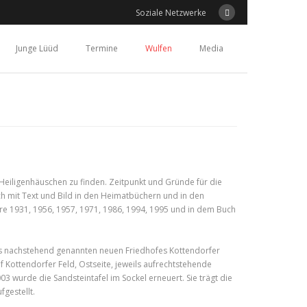
Soziale Netzwerke
Junge Lüüd
Termine
Wulfen
Media
Heiligenhäuschen zu finden. Zeitpunkt und Gründe für die
ch mit Text und Bild in den Heimatbüchern und in den
hre 1931, 1956, 1957, 1971, 1986, 1994, 1995 und in dem Buch
es nachstehend genannten neuen Friedhofes Kottendorfer
 Kottendorfer Feld, Ostseite, jeweils aufrechtstehende
 wurde die Sandsteintafel im Sockel erneuert. Sie trägt die
fgestellt.