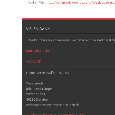
– Wulfen Wiki:
http://wulfen-wiki.de/index.php/Wegkreuze_u
VIELEN DANK…
... für Ihr Interesse an unserem Heimatverein. Sie sind herz
Kontaktformular
KONTAKT
Heimatverein Wulfen 1922 e.V.
Vorsitzender
Johannes Krümpel
Wittenbrink 16
46286 Dorsten
webmaster@heimatverein-wulfen.de