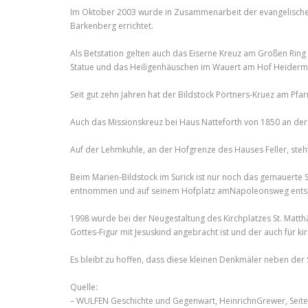
Im Oktober 2003 wurde in Zusammenarbeit der evangelischen 
Barkenberg errichtet.
Als Betstation gelten auch das Eiserne Kreuz am Großen Rin
Statue und das Heiligenhäuschen im Wauert am Hof Heiderman
Seit gut zehn Jahren hat der Bildstock Pörtners-Kruez am Pfa
Auch das Missionskreuz bei Haus Natteforth von 1850 an der 
Auf der Lehmkuhle, an der Hofgrenze des Hauses Feller, steht 
Beim Marien-Bildstock im Surick ist nur noch das gemauerte
entnommen und auf seinem Hofplatz amNapoleonsweg ents
1998 wurde bei der Neugestaltung des Kirchplatzes St. Matt
Gottes-Figur mit Jesuskind angebracht ist und der auch für k
Es bleibt zu hoffen, dass diese kleinen Denkmäler neben der
Quelle:
– WULFEN Geschichte und Gegenwart, HeinrichnGrewer, Seite