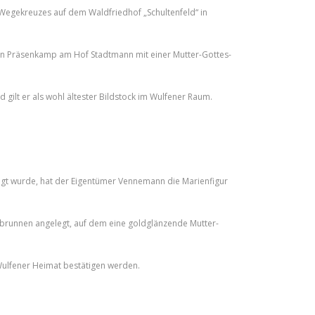
Wegekreuzes auf dem Waldfriedhof „Schultenfeld“ in
hen Präsenkamp am Hof Stadtmann mit einer Mutter-Gottes-
gilt er als wohl ältester Bildstock im Wulfener Raum.
.
igt wurde, hat der Eigentümer Vennemann die Marienfigur
gbrunnen angelegt, auf dem eine goldglänzende Mutter-
 Wulfener Heimat bestätigen werden.