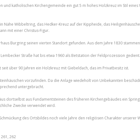
und katholischen Kirchengemeinde ein gut 5 m hohes Holzkreuz im Stil eines 
g in Nähe Wibbeltring, das Hedker-Kreuz auf der Kippheide, das Heiligenhäusc
n mit einer Christus-Figur.
rrhaus Burgring seinen vierten Standort gefunden. Aus dem Jahre 1830 stammend 
Lembecker Straße hat bis etwa 1960 als Betstation der Feldprozession gedient
seit über 90 Jahren ein Holzkreuz mit Giebeldach, das im Privatbesitz ist.
 Steinhäuschen vorzufinden. Da die Anlage wiedeholt von Unbekannten beschäd
prechend untergebracht.
häus dortselbst aus Fundamentsteinen des früheren Kirchengebäudes ein Sprin
irchliche Zwecke verwendet wird.
 Schmückung des Ortsbildes noch viele Jahre den religiösen Charakter unserer
 261, 262