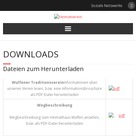
Skip
Soziale Netzwerke
to
content
DOWNLOADS
Dateien zum Herunterladen
Wulfener Traditionsverein
Informationen über
unseren Verein lesen, bzw. eine Informationsbroschüre
als PDF-Datei herunterladen
Wegbeschreibung
Wegbeschreibung zum Heimathaus Wulfen ansehen,
bzw. als PDF-Datei herunterladen