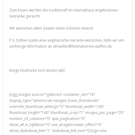
Zum Essen werden die traditionell im Heimathaus angebotenen
Getränke gereicht.
Wir wünschen allen Gästen einen schönen Abend.
P.S. Sollten Gäste eine vegetarische Variante wünschen, bitte wir um
vorherige Information an dmueller@heimatverein-wulfen.de
Einige Eindrücke vom letzten Jahr:
[ngg_images source=“galleries“ container_ids=“18″
display_type=“photocrati-nextgen_basic_thumbnails“
override_thumbnail_settings=“0″ thumbnail_width=“240″
thumbnail_height=“160″ thumbnail_crop=“1″ images_per_page=“20″
number_of_columns=“0″ ajax_pagination=“0″
show_all_in_lightbox=“0″ use_imagebrowser_effect=“0″
show_slideshow_link=“1″ slideshow_link_text=“[Zeige eine