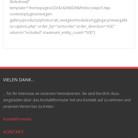
Slideshow]“
template=“/homepages/20/d242660268/htdocs/wp01/wp-
content/plugins/nextgen-
gallery/products/photocrati_nextgen/modules/ngglegacy/view/galle
ry-caption.php“ order_by=“sortorder“ order_direction=“ASC“
returns=“included“ maximum_entity_count=“500″]
VIELEN DANK…
... für Ihr Interesse an unserem Heimatverein. Sie sind herzlich dazu
eingeladen über das Kontaktformular mit uns Kontakt auf zu nehmen und
unserem Verein bei zu treten.
Kontaktformular
KONTAKT