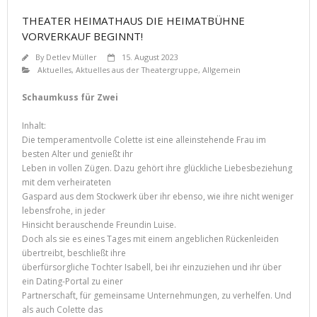
THEATER HEIMATHAUS DIE HEIMATBÜHNE
VORVERKAUF BEGINNT!
By
Detlev Müller
15. August 2023
Aktuelles
,
Aktuelles aus der Theatergruppe
,
Allgemein
Schaumkuss für Zwei
Inhalt:
Die temperamentvolle Colette ist eine alleinstehende Frau im
besten Alter und genießt ihr
Leben in vollen Zügen. Dazu gehört ihre glückliche Liebesbeziehung
mit dem verheirateten
Gaspard aus dem Stockwerk über ihr ebenso, wie ihre nicht weniger
lebensfrohe, in jeder
Hinsicht berauschende Freundin Luise.
Doch als sie es eines Tages mit einem angeblichen Rückenleiden
übertreibt, beschließt ihre
überfürsorgliche Tochter Isabell, bei ihr einzuziehen und ihr über
ein Dating-Portal zu einer
Partnerschaft, für gemeinsame Unternehmungen, zu verhelfen. Und
als auch Colette das