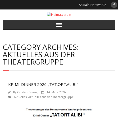
Skip
Soziale Netzwerke
to
content
CATEGORY ARCHIVES:
AKTUELLES AUS DER
THEATERGRUPPE
KRIMI-DINNER 2026 „TAT.ORT.ALIBI“
By
Carsten Bösing
14. März 2026
Aktuelles
,
Aktuelles aus der Theatergruppe