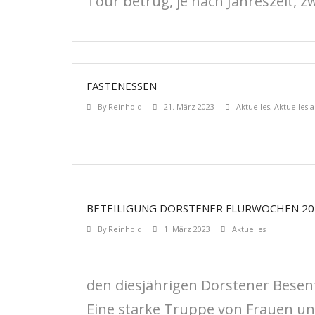
Tour betrug, je nach Jahreszeit, 
FASTENESSEN
By
Reinhold
21. März 2023
Aktuelles
,
Aktuelles 
BETEILIGUNG DORSTENER FLURWOCHEN 20
By
Reinhold
1. März 2023
Aktuelles
den diesjährigen Dorstener Besen
Eine starke Truppe von Frauen un