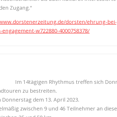
nden Zugang.“
/www.dorstenerzeitung.de/dorsten/ehrung-bei-g
em-engagement-w722880-4000758378/
Im 14tägigen Rhythmus treffen sich Don
touren zu bestreiten.
m Donnerstag dem 13. April 2023.
lmäßig zwischen 9 und 46 Teilnehmer an diesen