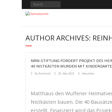
Skip
to
content
AUTHOR ARCHIVES: REIN
NRW-STIFTUNG FÖRDERT PROJEKT DES HEI
40 NISTKÄSTEN WURDEN MIT KINDERGART
By
Reinhold
20. Mai 2023
Aktuelles
Matthäus den Wulfener Heimatvere
Nistkästen bauen. Die 40 Bausätze
erstellt. Finanziert wird das Proje