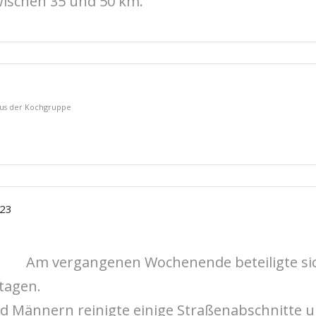
zwischen 35 und 50 km.
aus der Kochgruppe
23
Am vergangenen Wochenende beteiligte si
tagen.
d Männern reinigte einige Straßenabschnitte u