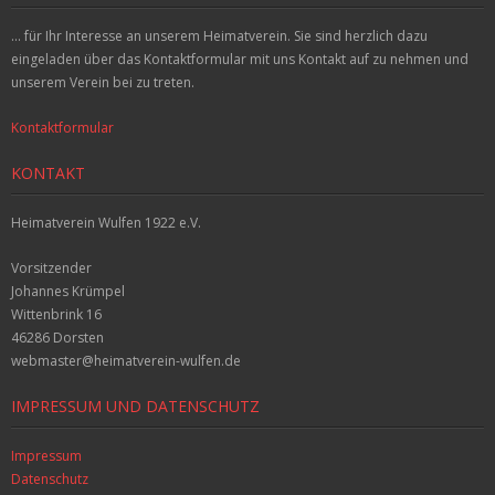
S
h
... für Ihr Interesse an unserem Heimatverein. Sie sind herzlich dazu
t
u
eingeladen über das Kontaktformular mit uns Kontakt auf zu nehmen und
e
unserem Verein bei zu treten.
c
n
Kontaktformular
h
-
KONTAKT
-
N
u
a
Heimatverein Wulfen 1922 e.V.
v
n
Vorsitzender
i
Johannes Krümpel
d
g
Wittenbrink 16
A
46286 Dorsten
a
webmaster@heimatverein-wulfen.de
n
t
IMPRESSUM UND DATENSCHUTZ
s
i
o
i
Impressum
Datenschutz
n