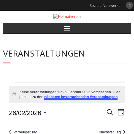
Skip
Soziale Netzwerke
to
content
VERANSTALTUNGEN
Veranstaltungen
Keine Veranstaltungen für 26. Februar 2026 vorgesehen. Hier
H
geht es zu den
nächsten bevorstehenden Veranstaltungen
.
für
i
n
26/02/2026
w
V
V
26.
S
T
e
u
e
D
i
a
e
Februar
c
s
a
g
r
h
t
Vorheriger Tag
Nächster Tag