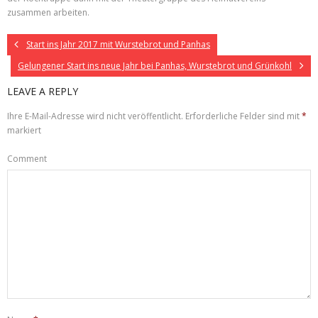
zusammen arbeiten.
Start ins Jahr 2017 mit Wurstebrot und Panhas
Gelungener Start ins neue Jahr bei Panhas, Wurstebrot und Grünkohl
LEAVE A REPLY
Ihre E-Mail-Adresse wird nicht veröffentlicht.
Erforderliche Felder sind mit
*
markiert
Comment