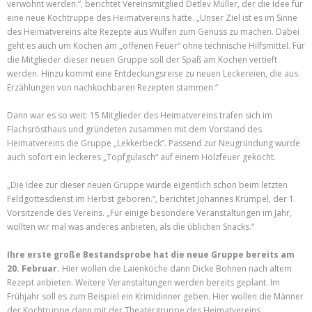
verwöhnt werden.“, berichtet Vereinsmitglied Detlev Müller, der die Idee für
eine neue Kochtruppe des Heimatvereins hatte. „Unser Ziel ist es im Sinne
des Heimatvereins alte Rezepte aus Wulfen zum Genuss zu machen. Dabei
geht es auch um Kochen am „offenen Feuer“ ohne technische Hilfsmittel. Für
die Mitglieder dieser neuen Gruppe soll der Spaß am Kochen vertieft
werden. Hinzu kommt eine Entdeckungsreise zu neuen Leckereien, die aus
Erzählungen von nachkochbaren Rezepten stammen.“
Dann war es so weit: 15 Mitglieder des Heimatvereins trafen sich im
Flachsrösthaus und gründeten zusammen mit dem Vorstand des
Heimatvereins die Gruppe „Lekkerbeck“. Passend zur Neugründung wurde
auch sofort ein leckeres „Topfgulasch“ auf einem Holzfeuer gekocht.
„Die Idee zur dieser neuen Gruppe wurde eigentlich schon beim letzten
Feldgottesdienst im Herbst geboren.“, berichtet Johannes Krümpel, der 1.
Vorsitzende des Vereins. „Für einige besondere Veranstaltungen im Jahr,
wollten wir mal was anderes anbieten, als die üblichen Snacks.“
Ihre erste große Bestandsprobe hat die neue Gruppe bereits am
20. Februar.
Hier wollen die Laienköche dann Dicke Bohnen nach altem
Rezept anbieten. Weitere Veranstaltungen werden bereits geplant. Im
Frühjahr soll es zum Beispiel ein Krimidinner geben. Hier wollen die Männer
der Kochtruppe dann mit der Theatergruppe des Heimatvereins