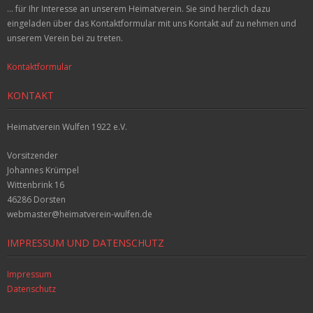
n
... für Ihr Interesse an unserem Heimatverein. Sie sind herzlich dazu
a
eingeladen über das Kontaktformular mit uns Kontakt auf zu nehmen und
t
unserem Verein bei zu treten.
i
v
Kontaktformular
e
:
KONTAKT
Heimatverein Wulfen 1922 e.V.
Vorsitzender
Johannes Krümpel
Wittenbrink 16
46286 Dorsten
webmaster@heimatverein-wulfen.de
IMPRESSUM UND DATENSCHUTZ
Impressum
Datenschutz