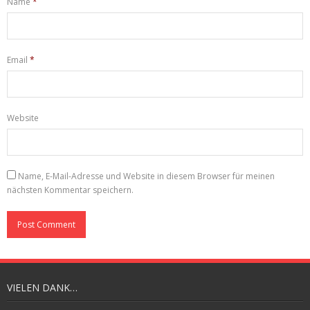
Name
*
Email
*
Website
Name, E-Mail-Adresse und Website in diesem Browser für meinen
nächsten Kommentar speichern.
A
l
t
e
VIELEN DANK…
r