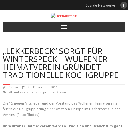
Skip
Soziale Netzwerke
to
content
„LEKKERBECK“ SORGT FÜR
WINTERSPECK – WULFENER
HEIMATVEREIN GRÜNDET
TRADITIONELLE KOCHGRUPPE
By
Lisa
28. Dezember 2016
Aktuelles aus der Kochgruppe
,
Presse
Die 15 neuen Mitglieder und der Vorstand des Wulfener Heimatvereins
feiern die Neugruppierung einer weiteren Gruppe im Flachsrösthaus des
Vereins. (Foto: Bludau)
Im Wulfener Heimatverein werden Tradition und Brauchtum ganz