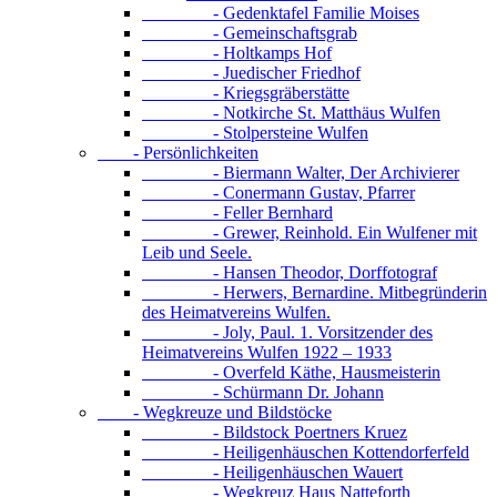
- Gedenktafel Familie Moises
- Gemeinschaftsgrab
- Holtkamps Hof
- Juedischer Friedhof
- Kriegsgräberstätte
- Notkirche St. Matthäus Wulfen
- Stolpersteine Wulfen
- Persönlichkeiten
- Biermann Walter, Der Archivierer
- Conermann Gustav, Pfarrer
- Feller Bernhard
- Grewer, Reinhold. Ein Wulfener mit
Leib und Seele.
- Hansen Theodor, Dorffotograf
- Herwers, Bernardine. Mitbegründerin
des Heimatvereins Wulfen.
- Joly, Paul. 1. Vorsitzender des
Heimatvereins Wulfen 1922 – 1933
- Overfeld Käthe, Hausmeisterin
- Schürmann Dr. Johann
- Wegkreuze und Bildstöcke
- Bildstock Poertners Kruez
- Heiligenhäuschen Kottendorferfeld
- Heiligenhäuschen Wauert
- Wegkreuz Haus Natteforth