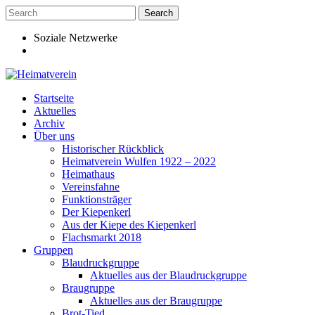
Skip
to
content
Soziale Netzwerke
Startseite
Aktuelles
Archiv
Über uns
Historischer Rückblick
Heimatverein Wulfen 1922 – 2022
Heimathaus
Vereinsfahne
Funktionsträger
Der Kiepenkerl
Aus der Kiepe des Kiepenkerl
Flachsmarkt 2018
Gruppen
Blaudruckgruppe
Aktuelles aus der Blaudruckgruppe
Braugruppe
Aktuelles aus der Braugruppe
Brot-Tied