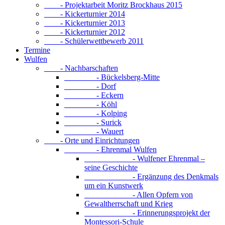
- Projektarbeit Moritz Brockhaus 2015
- Kickerturnier 2014
- Kickerturnier 2013
- Kickerturnier 2012
- Schülerwettbewerb 2011
Termine
Wulfen
- Nachbarschaften
- Bückelsberg-Mitte
- Dorf
- Eckern
- Köhl
- Kolping
- Surick
- Wauert
- Orte und Einrichtungen
- Ehrenmal Wulfen
- Wulfener Ehrenmal –
seine Geschichte
- Ergänzung des Denkmals
um ein Kunstwerk
- Allen Opfern von
Gewaltherrschaft und Krieg
- Erinnerungsprojekt der
Montessori-Schule