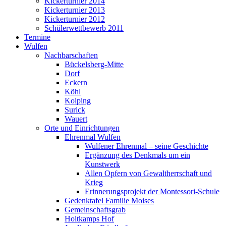
Kickerturnier 2014
Kickerturnier 2013
Kickerturnier 2012
Schülerwettbewerb 2011
Termine
Wulfen
Nachbarschaften
Bückelsberg-Mitte
Dorf
Eckern
Köhl
Kolping
Surick
Wauert
Orte und Einrichtungen
Ehrenmal Wulfen
Wulfener Ehrenmal – seine Geschichte
Ergänzung des Denkmals um ein
Kunstwerk
Allen Opfern von Gewaltherrschaft und
Krieg
Erinnerungsprojekt der Montessori-Schule
Gedenktafel Familie Moises
Gemeinschaftsgrab
Holtkamps Hof