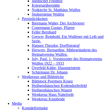
Juedischer Friedhof
Kriegsgräberstätte
Notkirche St. Matthäus Wulfen
Stolpersteine Wulfen
Persönlichkeiten
Biermann Walter, Der Archivierer
Conermann Gustav, Pfarrer
Feller Bernhard
Grewer, Reinhold. Ein Wulfener mit Leib und
Seele.
Hansen Theodor, Dorffotograf
Herwers, Bernardine. Mitbegründerin des
Heimatvereins Wulfen.
Joly, Paul. 1. Vorsitzender des Heimatvereins
Wulfen 1922 – 1933
Overfeld Käthe, Hausmeisterin
Schürmann Dr. Johann
Wegkreuze und Bildstöcke
Bildstock Poertners Kruez
Heiligenhäuschen Kottendorferfeld
Heiligenhäuschen Wauert
Wegkreuz Haus Natteforth
Wegkreuz Kippheide
Media
Kontaktformular