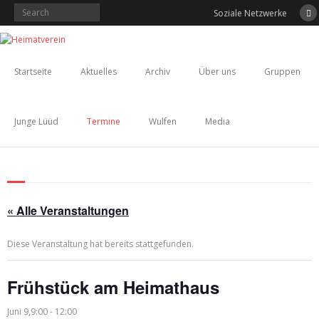
Skip
Soziale Netzwerke
to
content
Startseite
Aktuelles
Archiv
Über uns
Gruppen
Junge Lüüd
Termine
Wulfen
Media
« Alle Veranstaltungen
Diese Veranstaltung hat bereits stattgefunden.
Frühstück am Heimathaus
Juni 9,9:00
-
12:00