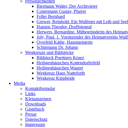
Persönlichkeiten
Biermann Walter, Der Archivierer
Conermann Gustav, Pfarrer
Feller Bernhard
Grewer, Reinhold. Ein Wulfener mit Leib und Seel
Hansen Theodor, Dorffotograf
Herwers, Bernardine. Mitbegründerin des Heimatv
Joly, Paul. 1. Vorsitzender des Heimatvereins Wu
Overfeld Käthe, Hausmeisterin
Schürmann Dr. Johann
Wegkreuze und Bildstöcke
Bildstock Poertners Kruez
Heiligenhäuschen Kottendorferfeld
Heiligenhäuschen Wauert
Wegkreuz Haus Natteforth
Wegkreuz Kippheide
Media
Kontaktformular
Links
Kleinanzeigen
Downloads
Gästebuch
Presse
Datenschutz
Impressum