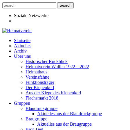
Skip
to
content
Soziale Netzwerke
Startseite
Aktuelles
Archiv
Über uns
Historischer Rückblick
Heimatverein Wulfen 1922 – 2022
Heimathaus
Vereinsfahne
Funktionsträger
Der Kiepenkerl
Aus der Kiepe des Kiepenkerl
Flachsmarkt 2018
Gruppen
Blaudruckgruppe
Aktuelles aus der Blaudruckgruppe
Braugruppe
Aktuelles aus der Braugruppe
Brot-Tied