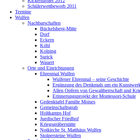
Kickerturnier 2012
Schülerwettbewerb 2011
Termine
Wulfen
Nachbarschaften
Bückelsberg-Mitte
Dorf
Eckern
Köhl
Kolping
Surick
Wauert
Orte und Einrichtungen
Ehrenmal Wulfen
Wulfener Ehrenmal – seine Geschichte
Ergänzung des Denkmals um ein Kunstwer
Allen Opfern von Gewaltherrschaft und Kri
Erinnerungsprojekt der Montessori-Schule
Gedenktafel Familie Moises
Gemeinschaftsgrab
Holtkamps Hof
Juedischer Friedhof
Kriegsgräberstätte
Notkirche St. Matthäus Wulfen
Stolpersteine Wulfen