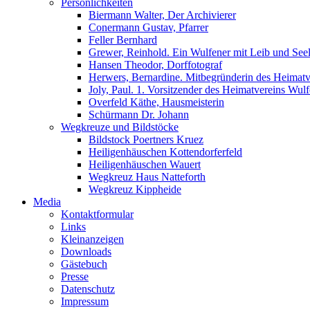
Persönlichkeiten
Biermann Walter, Der Archivierer
Conermann Gustav, Pfarrer
Feller Bernhard
Grewer, Reinhold. Ein Wulfener mit Leib und Seel
Hansen Theodor, Dorffotograf
Herwers, Bernardine. Mitbegründerin des Heimatv
Joly, Paul. 1. Vorsitzender des Heimatvereins Wu
Overfeld Käthe, Hausmeisterin
Schürmann Dr. Johann
Wegkreuze und Bildstöcke
Bildstock Poertners Kruez
Heiligenhäuschen Kottendorferfeld
Heiligenhäuschen Wauert
Wegkreuz Haus Natteforth
Wegkreuz Kippheide
Media
Kontaktformular
Links
Kleinanzeigen
Downloads
Gästebuch
Presse
Datenschutz
Impressum