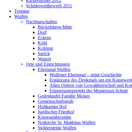
Kickerturnier 2012
Schülerwettbewerb 2011
Termine
Wulfen
Nachbarschaften
Bückelsberg-Mitte
Dorf
Eckern
Köhl
Kolping
Surick
Wauert
Orte und Einrichtungen
Ehrenmal Wulfen
Wulfener Ehrenmal – seine Geschichte
Ergänzung des Denkmals um ein Kunstwer
Allen Opfern von Gewaltherrschaft und Kri
Erinnerungsprojekt der Montessori-Schule
Gedenktafel Familie Moises
Gemeinschaftsgrab
Holtkamps Hof
Juedischer Friedhof
Kriegsgräberstätte
Notkirche St. Matthäus Wulfen
Stolpersteine Wulfen