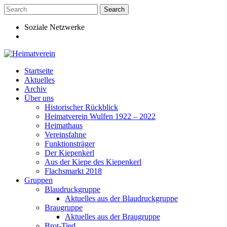
Skip
to
content
Soziale Netzwerke
Startseite
Aktuelles
Archiv
Über uns
Historischer Rückblick
Heimatverein Wulfen 1922 – 2022
Heimathaus
Vereinsfahne
Funktionsträger
Der Kiepenkerl
Aus der Kiepe des Kiepenkerl
Flachsmarkt 2018
Gruppen
Blaudruckgruppe
Aktuelles aus der Blaudruckgruppe
Braugruppe
Aktuelles aus der Braugruppe
Brot-Tied